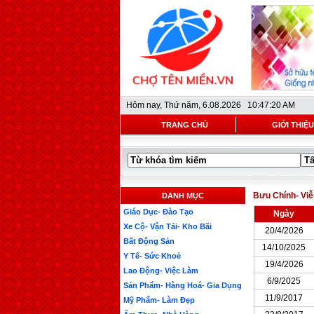
Hôm nay,
Thứ năm, 6.08.2026 10:47:20 AM
TRANG CHỦ
GIỚI THIỆU
Bưu Chính- Vi
DANH MỤC
Giáo Dục- Đào Tạo
Ngày
Xe Cộ- Vận Tải- Kho Bãi
20/4/2026
Bất Động Sản
14/10/2025
Y Tế- Sức Khoẻ
19/4/2026
Lao Động- Việc Làm
6/9/2025
Sản Phẩm- Hàng Hoá- Gia Dụng
11/9/2017
Mỹ Phẩm- Làm Đẹp