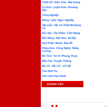
Thiết Kế- Kiến Trúc- Xây Dựng
Cơ Khí- Luyện Kim- Khoáng
Sản
Công Nghiệp
Nông- Lâm- Ngư- Nghiệp
Vật Liệu- Vật Tư-Thiết Bị-Dụng
Cụ
Số Liệu- Tìm Kiếm- Cẩm Nang
Đời Sống- Văn Hoá- Xã Hội
Hoá Chất- Nhựa- Bao Bì
Khoa Học- Công Nghệ- Năng
Lượng
Đồ Thờ- Tử Vi- Phong Thuỷ
Báo Chí- Truyền Thông
Đồ Cũ - Đồ Cổ - Cổ Vật
Các Dịch Vụ
Các Lĩnh Vực Khác
QUẢNG CÁO