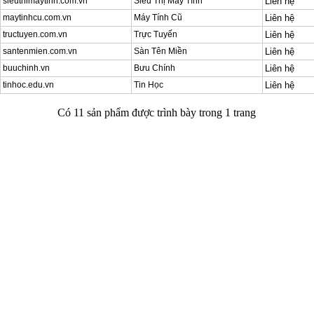
sieuthimaytinh.com.vn
Siêu Thị Máy Tính
Liên hệ
maytinhcu.com.vn
Máy Tính Cũ
Liên hệ
tructuyen.com.vn
Trực Tuyến
Liên hệ
santenmien.com.vn
Sàn Tên Miền
Liên hệ
buuchinh.vn
Bưu Chính
Liên hệ
tinhoc.edu.vn
Tin Học
Liên hệ
Có 11 sản phẩm được trình bày trong 1 trang