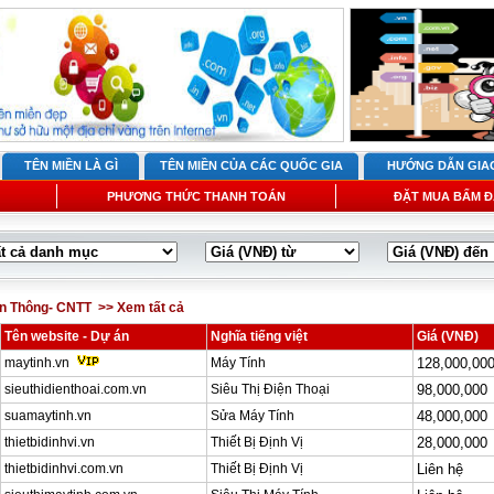
TÊN MIỀN LÀ GÌ
TÊN MIỀN CỦA CÁC QUỐC GIA
HƯỚNG DẪN GIA
PHƯƠNG THỨC THANH TOÁN
ĐẶT MUA BẤM Đ
ễn Thông- CNTT
>> Xem tất cả
Tên website - Dự án
Nghĩa tiếng việt
Giá (VNĐ)
maytinh.vn
Máy Tính
128,000,00
sieuthidienthoai.com.vn
Siêu Thị Điện Thoại
98,000,000
suamaytinh.vn
Sửa Máy Tính
48,000,000
thietbidinhvi.vn
Thiết Bị Định Vị
28,000,000
thietbidinhvi.com.vn
Thiết Bị Định Vị
Liên hệ