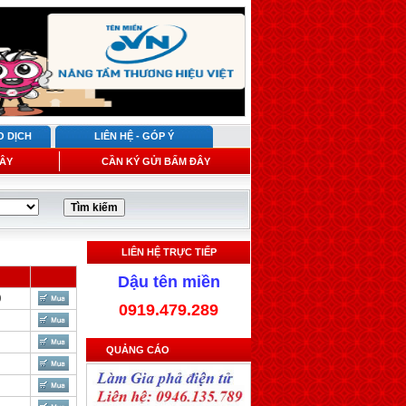
O DỊCH
LIÊN HỆ - GÓP Ý
ÂY
CẦN KÝ GỬI BẤM ĐÂY
LIÊN HỆ TRỰC TIẾP
Dậu tên miền
0
0919.479.289
QUẢNG CÁO