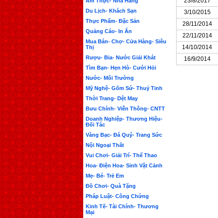
23/8/2017
Ẩm Thực- Nhà Hàng
Du Lịch- Khách Sạn
3/10/2015
Thực Phẩm- Đặc Sản
28/11/2014
Quảng Cáo- In Ấn
22/11/2014
Mua Bán- Chợ- Cửa Hàng- Siêu
14/10/2014
Thị
Rượu- Bia- Nước Giải Khát
16/9/2014
Tìm Bạn- Hẹn Hò- Cưới Hỏi
Nước- Môi Trường
Mỹ Nghệ- Gốm Sứ- Thuỷ Tinh
Thời Trang- Dệt May
Bưu Chính- Viễn Thông- CNTT
Doanh Nghiệp- Thương Hiệu-
Đối Tác
Vàng Bạc- Đá Quý- Trang Sức
Nội Ngoại Thất
Vui Chơi- Giải Trí- Thể Thao
Hoa- Điện Hoa- Sinh Vật Cảnh
Mẹ- Bé- Trẻ Em
Đồ Chơi- Quà Tặng
Pháp Luật- Công Chứng
Kinh Tế- Tài Chính- Thương
Mại