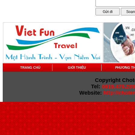
TRANG CHỦ
GIỚI THIỆU
PHƯƠNG T
Copyright Chot
Tel:
0919.479.289
Website:
http://chot