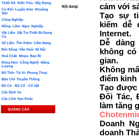
Thiết Kế- Kiến Trúc- Xây Dựng
cảm với s
Nội dung:
Cơ Khí- Luyện Kim- Khoáng
Sản
Tạo sự t
Công Nghiệp
kiếm dễ 
Nông- Lâm- Ngư- Nghiệp
Internet.
Vật Liệu- Vật Tư-Thiết Bị-Dụng
Cụ
Dễ dàng 
Số Liệu- Tìm Kiếm- Cẩm Nang
không có 
Đời Sống- Văn Hoá- Xã Hội
Hoá Chất- Nhựa- Bao Bì
gian.
Khoa Học- Công Nghệ- Năng
Lượng
Không mất
Đồ Thờ- Tử Vi- Phong Thuỷ
điểm kinh
Báo Chí- Truyền Thông
Tạo được 
Đồ Cũ - Đồ Cổ - Cổ Vật
Các Dịch Vụ
Đối Tác, 
Các Lĩnh Vực Khác
làm tăng g
QUẢNG CÁO
Chotenmi
Doanh Ng
doanh Th