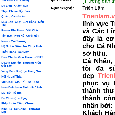
qua BảoKim.vn:
[ Hướng dẫn th
Ẩm Thực- Nhà Hàng
Du Lịch- Khách Sạn
Triển Lãm
Nghĩa tiếng việt:
Thực Phẩm- Đặc Sản
Trienlam.
Quảng Cáo- In Ấn
lĩnh vực 
Mua Bán- Chợ- Cửa Hàng- Siêu
Thị
và Các Lĩ
Rượu- Bia- Nước Giải Khát
Tìm Bạn- Hẹn Hò- Cưới Hỏi
đây là c
Nước- Môi Trường
cho Cá Nh
Mỹ Nghệ- Gốm Sứ- Thuỷ Tinh
sở hữu.
Thời Trang- Dệt May
Bưu Chính- Viễn Thông- CNTT
Cá Nhân,
Doanh Nghiệp- Thương Hiệu-
Đối Tác
tối đa s
Vàng Bạc- Đá Quý- Trang Sức
đẹp
Trien
Nội Ngoại Thất
phục vụ 
Vui Chơi- Giải Trí- Thể Thao
Hoa- Điện Hoa- Sinh Vật Cảnh
thành thư
Mẹ- Bé- Trẻ Em
thành côn
Đồ Chơi- Quà Tặng
Pháp Luật- Công Chứng
nhân bởi:
Kinh Tế- Tài Chính- Thương
Khách Hàn
Mại