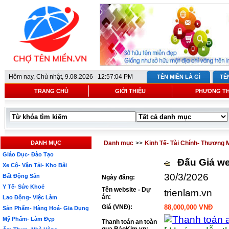
Hôm nay,
Chủ nhật, 9.08.2026 12:57:04 PM
TÊN MIỀN LÀ GÌ
TÊ
TRANG CHỦ
GIỚI THIỆU
PHƯƠNG T
DANH MỤC
Danh mục
>>
Kinh Tế- Tài Chính- Thương 
Giáo Dục- Đào Tạo
Đấu Giá we
Xe Cộ- Vận Tải- Kho Bãi
30/3/2026
Bất Động Sản
Ngày đăng:
Y Tế- Sức Khoẻ
Tên website - Dự
trienlam.vn
án:
Lao Động- Việc Làm
Giá (VNĐ):
88,000,000 VNĐ
Sản Phẩm- Hàng Hoá- Gia Dụng
Mỹ Phẩm- Làm Đẹp
Thanh toán an toàn