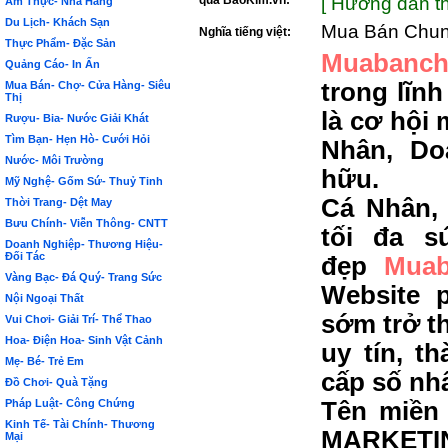
qua BảoKim.vn:
[ Hướng dẫn th
Ẩm Thực- Nhà Hàng
Du Lịch- Khách Sạn
Mua Bán Chu
Nghĩa tiếng việt:
Thực Phẩm- Đặc Sản
Muabanch
Quảng Cáo- In Ấn
trong lĩn
Mua Bán- Chợ- Cửa Hàng- Siêu
Thị
là cơ hội
Rượu- Bia- Nước Giải Khát
Tìm Bạn- Hẹn Hò- Cưới Hỏi
Nhân, Do
Nước- Môi Trường
hữu.
Mỹ Nghệ- Gốm Sứ- Thuỷ Tinh
Cá Nhân,
Thời Trang- Dệt May
Bưu Chính- Viễn Thông- CNTT
tối đa s
Doanh Nghiệp- Thương Hiệu-
Đối Tác
đẹp
Mua
Vàng Bạc- Đá Quý- Trang Sức
Website 
Nội Ngoại Thất
sớm trở t
Vui Chơi- Giải Trí- Thể Thao
Hoa- Điện Hoa- Sinh Vật Cảnh
uy tín, t
Mẹ- Bé- Trẻ Em
cấp số nh
Đồ Chơi- Quà Tặng
Pháp Luật- Công Chứng
Tên miền 
Kinh Tế- Tài Chính- Thương
MARKETIN
Mại