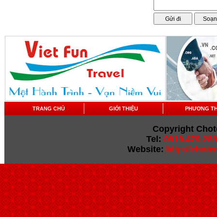
TRANG CHỦ
GIỚI THIỆU
PHƯƠNG T
Copyright Chot
Tel:
0919.479.289
Website:
http://chot