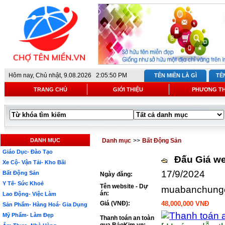
Hôm nay,
Chủ nhật, 9.08.2026 2:05:50 PM
TÊN MIỀN LÀ GÌ
TÊ
TRANG CHỦ
GIỚI THIỆU
PHƯƠNG T
DANH MỤC
Danh mục
>>
Bất Động Sản
Giáo Dục- Đào Tạo
Đấu Giá we
Xe Cộ- Vận Tải- Kho Bãi
17/9/2024
Bất Động Sản
Ngày đăng:
Y Tế- Sức Khoẻ
Tên website - Dự
muabanchung
án:
Lao Động- Việc Làm
Giá (VNĐ):
48,000,000 VNĐ
Sản Phẩm- Hàng Hoá- Gia Dụng
Mỹ Phẩm- Làm Đẹp
Thanh toán an toàn