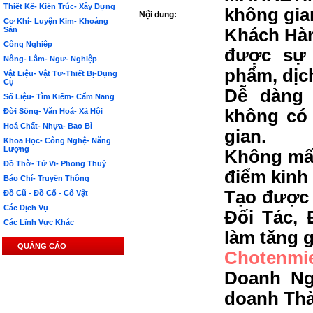
Thiết Kế- Kiến Trúc- Xây Dựng
không gia
Nội dung:
Cơ Khí- Luyện Kim- Khoáng
Sản
Khách Hàn
Công Nghiệp
được sự 
Nông- Lâm- Ngư- Nghiệp
phẩm, dịc
Vật Liệu- Vật Tư-Thiết Bị-Dụng
Cụ
Dễ dàng 
Số Liệu- Tìm Kiếm- Cẩm Nang
không có 
Đời Sống- Văn Hoá- Xã Hội
Hoá Chất- Nhựa- Bao Bì
gian.
Khoa Học- Công Nghệ- Năng
Lượng
Không mất
Đồ Thờ- Tử Vi- Phong Thuỷ
điểm kinh
Báo Chí- Truyền Thông
Tạo được 
Đồ Cũ - Đồ Cổ - Cổ Vật
Các Dịch Vụ
Đối Tác, 
Các Lĩnh Vực Khác
làm tăng g
QUẢNG CÁO
Chotenmi
Doanh Ng
doanh Th