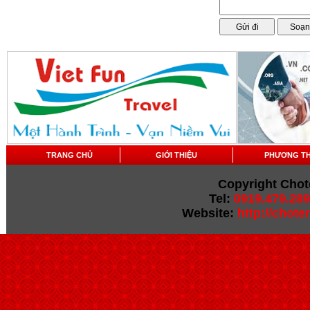
TRANG CHỦ
GIỚI THIỆU
PHƯƠNG T
Copyright Chot
Tel:
0919.479.289
Website:
http://chot