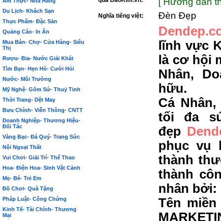
qua BảoKim.vn:
[ Hướng dẫn th
Ẩm Thực- Nhà Hàng
Du Lịch- Khách Sạn
Đèn Đẹp
Nghĩa tiếng việt:
Thực Phẩm- Đặc Sản
Dendep.c
Quảng Cáo- In Ấn
lĩnh vực 
Mua Bán- Chợ- Cửa Hàng- Siêu
Thị
là cơ hội
Rượu- Bia- Nước Giải Khát
Tìm Bạn- Hẹn Hò- Cưới Hỏi
Nhân, Do
Nước- Môi Trường
hữu.
Mỹ Nghệ- Gốm Sứ- Thuỷ Tinh
Cá Nhân,
Thời Trang- Dệt May
Bưu Chính- Viễn Thông- CNTT
tối đa s
Doanh Nghiệp- Thương Hiệu-
Đối Tác
đẹp
Dend
Vàng Bạc- Đá Quý- Trang Sức
phục vụ 
Nội Ngoại Thất
thành thư
Vui Chơi- Giải Trí- Thể Thao
Hoa- Điện Hoa- Sinh Vật Cảnh
thành côn
Mẹ- Bé- Trẻ Em
nhân bởi:
Đồ Chơi- Quà Tặng
Pháp Luật- Công Chứng
Tên miền 
Kinh Tế- Tài Chính- Thương
MARKETIN
Mại