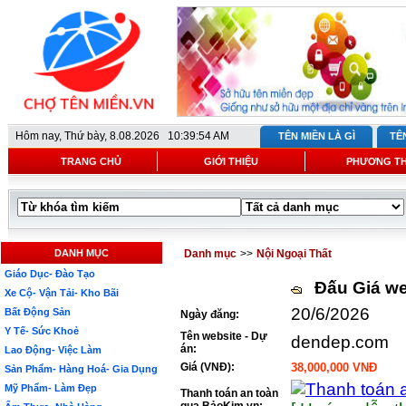
Hôm nay,
Thứ bày, 8.08.2026 10:39:54 AM
TÊN MIỀN LÀ GÌ
TÊ
TRANG CHỦ
GIỚI THIỆU
PHƯƠNG T
DANH MỤC
Danh mục
>>
Nội Ngoại Thất
Giáo Dục- Đào Tạo
Đấu Giá we
Xe Cộ- Vận Tải- Kho Bãi
20/6/2026
Bất Động Sản
Ngày đăng:
Y Tế- Sức Khoẻ
Tên website - Dự
dendep.com
án:
Lao Động- Việc Làm
Giá (VNĐ):
38,000,000 VNĐ
Sản Phẩm- Hàng Hoá- Gia Dụng
Mỹ Phẩm- Làm Đẹp
Thanh toán an toàn