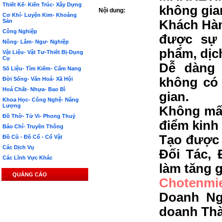
Thiết Kế- Kiến Trúc- Xây Dựng
không gia
Nội dung:
Cơ Khí- Luyện Kim- Khoáng
Sản
Khách Hàn
Công Nghiệp
được sự 
Nông- Lâm- Ngư- Nghiệp
phẩm, dịc
Vật Liệu- Vật Tư-Thiết Bị-Dụng
Cụ
Dễ dàng 
Số Liệu- Tìm Kiếm- Cẩm Nang
không có 
Đời Sống- Văn Hoá- Xã Hội
Hoá Chất- Nhựa- Bao Bì
gian.
Khoa Học- Công Nghệ- Năng
Lượng
Không mất
Đồ Thờ- Tử Vi- Phong Thuỷ
điểm kinh
Báo Chí- Truyền Thông
Tạo được 
Đồ Cũ - Đồ Cổ - Cổ Vật
Các Dịch Vụ
Đối Tác, 
Các Lĩnh Vực Khác
làm tăng g
QUẢNG CÁO
Chotenmi
Doanh Ng
doanh Th