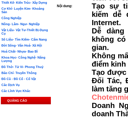
Thiết Kế- Kiến Trúc- Xây Dựng
Tạo sự t
Nội dung:
Cơ Khí- Luyện Kim- Khoáng
Sản
kiếm dễ 
Công Nghiệp
Internet.
Nông- Lâm- Ngư- Nghiệp
Dễ dàng 
Vật Liệu- Vật Tư-Thiết Bị-Dụng
Cụ
không có 
Số Liệu- Tìm Kiếm- Cẩm Nang
gian.
Đời Sống- Văn Hoá- Xã Hội
Hoá Chất- Nhựa- Bao Bì
Không mất
Khoa Học- Công Nghệ- Năng
Lượng
điểm kinh
Đồ Thờ- Tử Vi- Phong Thuỷ
Tạo được 
Báo Chí- Truyền Thông
Đối Tác, 
Đồ Cũ - Đồ Cổ - Cổ Vật
Các Dịch Vụ
làm tăng g
Các Lĩnh Vực Khác
Chotenmi
QUẢNG CÁO
Doanh Ng
doanh Th