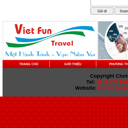
TRANG CHỦ
GIỚI THIỆU
PHƯƠNG T
Copyright Chot
Tel:
0919.479.289
Website:
http://chot