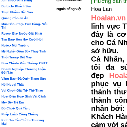
qua BảoKim.vn:
[ Hướng dẫn th
Ẩm Thực- Nhà Hàng
Du Lịch- Khách Sạn
Hoa Lan
Nghĩa tiếng việt:
Thực Phẩm- Đặc Sản
Hoalan.vn
Quảng Cáo- In Ấn
lĩnh vực 
Mua Bán- Chợ- Cửa Hàng- Siêu
Thị
đây là c
Rượu- Bia- Nước Giải Khát
Tìm Bạn- Hẹn Hò- Cưới Hỏi
cho Cá Nh
Nước- Môi Trường
sở hữu.
Mỹ Nghệ- Gốm Sứ- Thuỷ Tinh
Cá Nhân,
Thời Trang- Dệt May
Bưu Chính- Viễn Thông- CNTT
tối đa s
Doanh Nghiệp- Thương Hiệu-
Đối Tác
đẹp
Hoal
Vàng Bạc- Đá Quý- Trang Sức
phục vụ 
Nội Ngoại Thất
thành thư
Vui Chơi- Giải Trí- Thể Thao
Hoa- Điện Hoa- Sinh Vật Cảnh
thành côn
Mẹ- Bé- Trẻ Em
nhân bởi:
Đồ Chơi- Quà Tặng
Pháp Luật- Công Chứng
Khách Hàn
Kinh Tế- Tài Chính- Thương
cảm với s
Mại