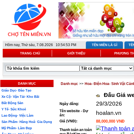
Hôm nay,
Thứ sáu, 7.08.2026 10:54:53 PM
TÊN MIỀN LÀ GÌ
TÊ
TRANG CHỦ
GIỚI THIỆU
PHƯƠNG T
DANH MỤC
Danh mục
>>
Hoa- Điện Hoa- Sinh Vật Cản
Giáo Dục- Đào Tạo
Đấu Giá we
Xe Cộ- Vận Tải- Kho Bãi
29/3/2026
Bất Động Sản
Ngày đăng:
Y Tế- Sức Khoẻ
Tên website - Dự
hoalan.vn
án:
Lao Động- Việc Làm
Giá (VNĐ):
88,000,000 VNĐ
Sản Phẩm- Hàng Hoá- Gia Dụng
Mỹ Phẩm- Làm Đẹp
Thanh toán an toàn