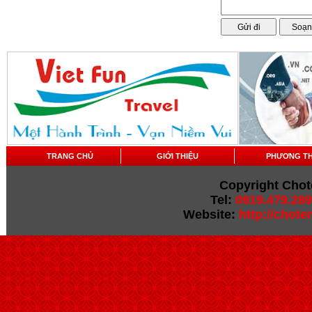
TRANG CHỦ
GIỚI THIỆU
PHƯƠNG T
Copyright Chot
Tel:
0919.479.289
Website:
http://chot