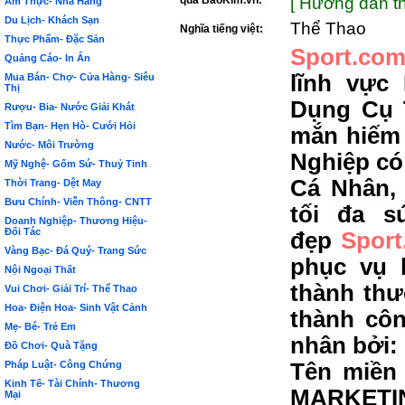
qua BảoKim.vn:
[ Hướng dẫn th
Ẩm Thực- Nhà Hàng
Du Lịch- Khách Sạn
Thể Thao
Nghĩa tiếng việt:
Thực Phẩm- Đặc Sản
Sport.com
Quảng Cáo- In Ấn
lĩnh vực
Mua Bán- Chợ- Cửa Hàng- Siêu
Thị
Dụng Cụ 
Rượu- Bia- Nước Giải Khát
Tìm Bạn- Hẹn Hò- Cưới Hỏi
mắn hiếm
Nước- Môi Trường
Nghiệp có
Mỹ Nghệ- Gốm Sứ- Thuỷ Tinh
Cá Nhân,
Thời Trang- Dệt May
Bưu Chính- Viễn Thông- CNTT
tối đa s
Doanh Nghiệp- Thương Hiệu-
Đối Tác
đẹp
Spor
Vàng Bạc- Đá Quý- Trang Sức
phục vụ 
Nội Ngoại Thất
thành thư
Vui Chơi- Giải Trí- Thể Thao
Hoa- Điện Hoa- Sinh Vật Cảnh
thành côn
Mẹ- Bé- Trẻ Em
nhân bởi:
Đồ Chơi- Quà Tặng
Pháp Luật- Công Chứng
Tên miền 
Kinh Tế- Tài Chính- Thương
MARKETIN
Mại