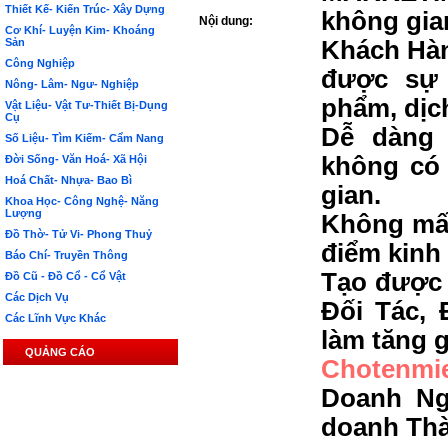
Thiết Kế- Kiến Trúc- Xây Dựng
không gia
Nội dung:
Cơ Khí- Luyện Kim- Khoáng
Sản
Khách Hàn
Công Nghiệp
được sự 
Nông- Lâm- Ngư- Nghiệp
phẩm, dịc
Vật Liệu- Vật Tư-Thiết Bị-Dụng
Cụ
Dễ dàng 
Số Liệu- Tìm Kiếm- Cẩm Nang
không có 
Đời Sống- Văn Hoá- Xã Hội
Hoá Chất- Nhựa- Bao Bì
gian.
Khoa Học- Công Nghệ- Năng
Lượng
Không mất
Đồ Thờ- Tử Vi- Phong Thuỷ
điểm kinh
Báo Chí- Truyền Thông
Tạo được 
Đồ Cũ - Đồ Cổ - Cổ Vật
Các Dịch Vụ
Đối Tác, 
Các Lĩnh Vực Khác
làm tăng g
QUẢNG CÁO
Chotenmi
Doanh Ng
doanh Th