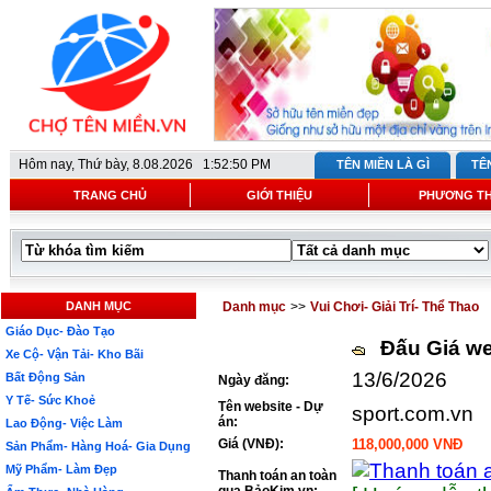
Hôm nay,
Thứ bày, 8.08.2026 1:52:50 PM
TÊN MIỀN LÀ GÌ
TÊ
TRANG CHỦ
GIỚI THIỆU
PHƯƠNG T
DANH MỤC
Danh mục
>>
Vui Chơi- Giải Trí- Thể Thao
Giáo Dục- Đào Tạo
Đấu Giá we
Xe Cộ- Vận Tải- Kho Bãi
13/6/2026
Bất Động Sản
Ngày đăng:
Y Tế- Sức Khoẻ
Tên website - Dự
sport.com.vn
án:
Lao Động- Việc Làm
Giá (VNĐ):
118,000,000 VNĐ
Sản Phẩm- Hàng Hoá- Gia Dụng
Mỹ Phẩm- Làm Đẹp
Thanh toán an toàn