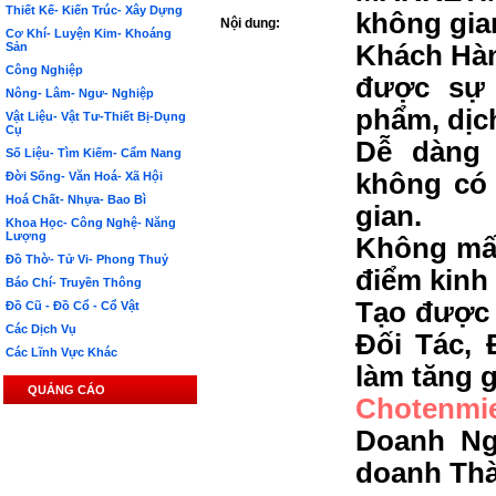
Thiết Kế- Kiến Trúc- Xây Dựng
không gia
Nội dung:
Cơ Khí- Luyện Kim- Khoáng
Sản
Khách Hàn
Công Nghiệp
được sự 
Nông- Lâm- Ngư- Nghiệp
phẩm, dịc
Vật Liệu- Vật Tư-Thiết Bị-Dụng
Cụ
Dễ dàng 
Số Liệu- Tìm Kiếm- Cẩm Nang
không có 
Đời Sống- Văn Hoá- Xã Hội
Hoá Chất- Nhựa- Bao Bì
gian.
Khoa Học- Công Nghệ- Năng
Lượng
Không mất
Đồ Thờ- Tử Vi- Phong Thuỷ
điểm kinh
Báo Chí- Truyền Thông
Tạo được 
Đồ Cũ - Đồ Cổ - Cổ Vật
Các Dịch Vụ
Đối Tác, 
Các Lĩnh Vực Khác
làm tăng g
QUẢNG CÁO
Chotenmi
Doanh Ng
doanh Th