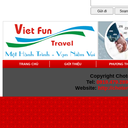
TRANG CHỦ
GIỚI THIỆU
PHƯƠNG T
Copyright Chot
Tel:
0919.479.289
Website:
http://chot