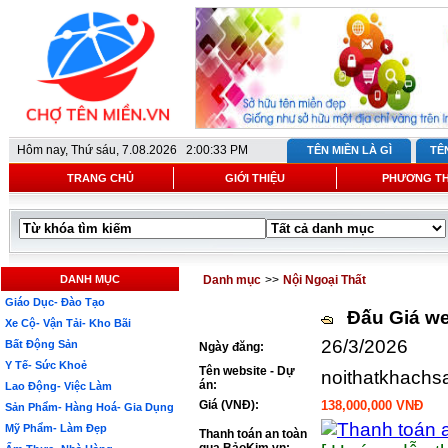
Hôm nay,
Thứ sáu, 7.08.2026 2:00:33 PM
TÊN MIỀN LÀ GÌ
TÊ
TRANG CHỦ
GIỚI THIỆU
PHƯƠNG T
DANH MỤC
Danh mục
>>
Nội Ngoại Thất
Giáo Dục- Đào Tạo
Đấu Giá we
Xe Cộ- Vận Tải- Kho Bãi
26/3/2026
Bất Động Sản
Ngày đăng:
Y Tế- Sức Khoẻ
Tên website - Dự
noithatkhachs
án:
Lao Động- Việc Làm
Giá (VNĐ):
138,000,000 VNĐ
Sản Phẩm- Hàng Hoá- Gia Dụng
Mỹ Phẩm- Làm Đẹp
Thanh toán an toàn