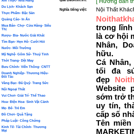
qua BảoKim.vn:
[ Hướng dẫn th
Ẩm Thực- Nhà Hàng
Du Lịch- Khách Sạn
Nội Thất Khác
Nghĩa tiếng việt:
Thực Phẩm- Đặc Sản
Noithatkh
Quảng Cáo- In Ấn
trong lĩn
Mua Bán- Chợ- Cửa Hàng- Siêu
Thị
là cơ hội
Rượu- Bia- Nước Giải Khát
Tìm Bạn- Hẹn Hò- Cưới Hỏi
Nhân, Do
Nước- Môi Trường
hữu.
Mỹ Nghệ- Gốm Sứ- Thuỷ Tinh
Cá Nhân,
Thời Trang- Dệt May
Bưu Chính- Viễn Thông- CNTT
tối đa s
Doanh Nghiệp- Thương Hiệu-
Đối Tác
đẹp
Noit
Vàng Bạc- Đá Quý- Trang Sức
Website 
Nội Ngoại Thất
sớm trở t
Vui Chơi- Giải Trí- Thể Thao
Hoa- Điện Hoa- Sinh Vật Cảnh
uy tín, t
Mẹ- Bé- Trẻ Em
cấp số nh
Đồ Chơi- Quà Tặng
Pháp Luật- Công Chứng
Tên miền 
Kinh Tế- Tài Chính- Thương
MARKETIN
Mại