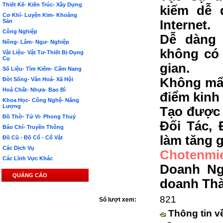
Thiết Kế- Kiến Trúc- Xây Dựng
kiếm dễ 
Cơ Khí- Luyện Kim- Khoáng
Sản
Internet.
Công Nghiệp
Dễ dàng 
Nông- Lâm- Ngư- Nghiệp
không có 
Vật Liệu- Vật Tư-Thiết Bị-Dụng
Cụ
gian.
Số Liệu- Tìm Kiếm- Cẩm Nang
Không mất
Đời Sống- Văn Hoá- Xã Hội
Hoá Chất- Nhựa- Bao Bì
điểm kinh
Khoa Học- Công Nghệ- Năng
Lượng
Tạo được 
Đồ Thờ- Tử Vi- Phong Thuỷ
Đối Tác, 
Báo Chí- Truyền Thông
làm tăng g
Đồ Cũ - Đồ Cổ - Cổ Vật
Các Dịch Vụ
Chotenmi
Các Lĩnh Vực Khác
Doanh Ng
QUẢNG CÁO
doanh Th
821
Số lượt xem:
Thông tin v