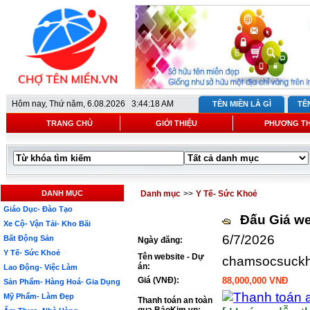
Hôm nay,
Thứ năm, 6.08.2026 3:44:18 AM
TÊN MIỀN LÀ GÌ
TÊ
TRANG CHỦ
GIỚI THIỆU
PHƯƠNG T
DANH MỤC
Danh mục
>>
Y Tế- Sức Khoẻ
Giáo Dục- Đào Tạo
Đấu Giá we
Xe Cộ- Vận Tải- Kho Bãi
6/7/2026
Bất Động Sản
Ngày đăng:
Y Tế- Sức Khoẻ
Tên website - Dự
chamsocsuckh
án:
Lao Động- Việc Làm
Giá (VNĐ):
88,000,000 VNĐ
Sản Phẩm- Hàng Hoá- Gia Dụng
Mỹ Phẩm- Làm Đẹp
Thanh toán an toàn