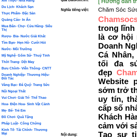
qua BảoKim.vn:
[ Hướng dẫn th
Ẩm Thực- Nhà Hàng
Du Lịch- Khách Sạn
Chăm Sóc Sứ
Nghĩa tiếng việt:
Thực Phẩm- Đặc Sản
Chamsocs
Quảng Cáo- In Ấn
trong lĩn
Mua Bán- Chợ- Cửa Hàng- Siêu
Thị
là cơ hộ
Rượu- Bia- Nước Giải Khát
Tìm Bạn- Hẹn Hò- Cưới Hỏi
Doanh Ngh
Nước- Môi Trường
Cá Nhân,
Mỹ Nghệ- Gốm Sứ- Thuỷ Tinh
tối đa s
Thời Trang- Dệt May
Bưu Chính- Viễn Thông- CNTT
đẹp
Cham
Doanh Nghiệp- Thương Hiệu-
Đối Tác
Website 
Vàng Bạc- Đá Quý- Trang Sức
sớm trở t
Nội Ngoại Thất
uy tín, t
Vui Chơi- Giải Trí- Thể Thao
Hoa- Điện Hoa- Sinh Vật Cảnh
cấp số nh
Mẹ- Bé- Trẻ Em
Khách Hàn
Đồ Chơi- Quà Tặng
Pháp Luật- Công Chứng
cảm với s
Kinh Tế- Tài Chính- Thương
Tạo sự t
Mại
Nội dung: