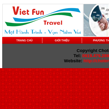
TRANG CHỦ
GIỚI THIỆU
PHƯƠNG T
Copyright Chot
Tel:
0919.479.289
Website:
http://chot