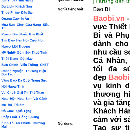
qua BảoKim.vn:
[ Hướng dẫn th
Ẩm Thực- Nhà Hàng
Du Lịch- Khách Sạn
Bao Bì
Nghĩa tiếng việt:
Thực Phẩm- Đặc Sản
Baobi.vn
-
Quảng Cáo- In Ấn
vực Thiết
Mua Bán- Chợ- Cửa Hàng- Siêu
Thị
Bì và Phụ
Rượu- Bia- Nước Giải Khát
Tìm Bạn- Hẹn Hò- Cưới Hỏi
dành cho
Nước- Môi Trường
nhu cầu s
Mỹ Nghệ- Gốm Sứ- Thuỷ Tinh
Cá Nhân,
Thời Trang- Dệt May
Bưu Chính- Viễn Thông- CNTT
tối đa s
Doanh Nghiệp- Thương Hiệu-
Đối Tác
đẹp
Baobi
Vàng Bạc- Đá Quý- Trang Sức
vụ kinh 
Nội Ngoại Thất
thương hi
Vui Chơi- Giải Trí- Thể Thao
Hoa- Điện Hoa- Sinh Vật Cảnh
và gia tăn
Mẹ- Bé- Trẻ Em
Khách Hàn
Đồ Chơi- Quà Tặng
Pháp Luật- Công Chứng
cảm với s
Kinh Tế- Tài Chính- Thương
Nội dung:
Tạo sự t
Mại