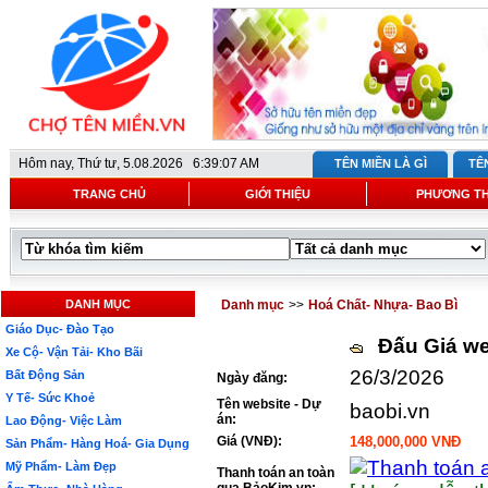
Hôm nay,
Thứ tư, 5.08.2026 6:39:07 AM
TÊN MIỀN LÀ GÌ
TÊ
TRANG CHỦ
GIỚI THIỆU
PHƯƠNG T
DANH MỤC
Danh mục
>>
Hoá Chất- Nhựa- Bao Bì
Giáo Dục- Đào Tạo
Đấu Giá we
Xe Cộ- Vận Tải- Kho Bãi
26/3/2026
Bất Động Sản
Ngày đăng:
Y Tế- Sức Khoẻ
Tên website - Dự
baobi.vn
án:
Lao Động- Việc Làm
Giá (VNĐ):
148,000,000 VNĐ
Sản Phẩm- Hàng Hoá- Gia Dụng
Mỹ Phẩm- Làm Đẹp
Thanh toán an toàn