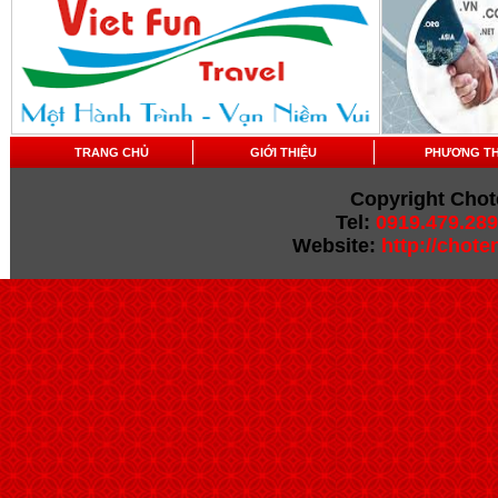
TRANG CHỦ
GIỚI THIỆU
PHƯƠNG T
Copyright Chot
Tel:
0919.479.289
Website:
http://chot