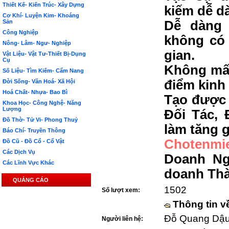
Thiết Kế- Kiến Trúc- Xây Dựng
kiếm dễ d
Cơ Khí- Luyện Kim- Khoáng
Sản
Dễ dàng 
Công Nghiệp
không có 
Nông- Lâm- Ngư- Nghiệp
gian.
Vật Liệu- Vật Tư-Thiết Bị-Dụng
Cụ
Không mất
Số Liệu- Tìm Kiếm- Cẩm Nang
điểm kinh
Đời Sống- Văn Hoá- Xã Hội
Hoá Chất- Nhựa- Bao Bì
Tạo được 
Khoa Học- Công Nghệ- Năng
Lượng
Đối Tác, 
Đồ Thờ- Tử Vi- Phong Thuỷ
làm tăng g
Báo Chí- Truyền Thông
Chotenmi
Đồ Cũ - Đồ Cổ - Cổ Vật
Các Dịch Vụ
Doanh Ng
Các Lĩnh Vực Khác
doanh Th
QUẢNG CÁO
1502
Số lượt xem:
Thông tin v
Đỗ Quang Dậu 
Người liên hệ: