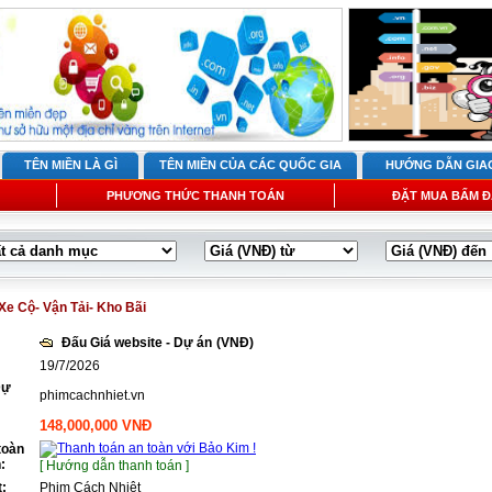
TÊN MIỀN LÀ GÌ
TÊN MIỀN CỦA CÁC QUỐC GIA
HƯỚNG DẪN GIA
PHƯƠNG THỨC THANH TOÁN
ĐẶT MUA BẤM Đ
Xe Cộ- Vận Tải- Kho Bãi
Đấu Giá website - Dự án
(VNĐ)
19/7/2026
Dự
phimcachnhiet.vn
148,000,000 VNĐ
toàn
:
[ Hướng dẫn thanh toán ]
t:
Phim Cách Nhiệt