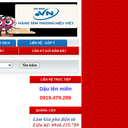
O DỊCH
LIÊN HỆ - GÓP Ý
ÂY
CẦN KÝ GỬI BẤM ĐÂY
LIÊN HỆ TRỰC TIẾP
Dậu tên miền
0919.479.289
QUẢNG CÁO