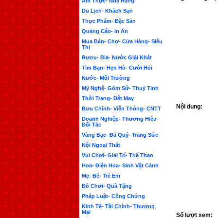
Ẩm Thực- Nhà Hàng
Du Lịch- Khách Sạn
Thực Phẩm- Đặc Sản
Quảng Cáo- In Ấn
Mua Bán- Chợ- Cửa Hàng- Siêu
Thị
Rượu- Bia- Nước Giải Khát
Tìm Bạn- Hẹn Hò- Cưới Hỏi
Nước- Môi Trường
Mỹ Nghệ- Gốm Sứ- Thuỷ Tinh
Thời Trang- Dệt May
Nội dung:
Bưu Chính- Viễn Thông- CNTT
Doanh Nghiệp- Thương Hiệu-
Đối Tác
Vàng Bạc- Đá Quý- Trang Sức
Nội Ngoại Thất
Vui Chơi- Giải Trí- Thể Thao
Hoa- Điện Hoa- Sinh Vật Cảnh
Mẹ- Bé- Trẻ Em
Đồ Chơi- Quà Tặng
Pháp Luật- Công Chứng
Kinh Tế- Tài Chính- Thương
Mại
Số lượt xem: