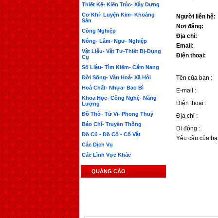
Thiết Kế- Kiến Trúc- Xây Dựng
Cơ Khí- Luyện Kim- Khoáng
Người liên hệ:
Sản
Nơi đăng:
Công Nghiệp
Địa chỉ:
Nông- Lâm- Ngư- Nghiệp
Email:
Vật Liệu- Vật Tư-Thiết Bị-Dụng
Điện thoại:
Cụ
Số Liệu- Tìm Kiếm- Cẩm Nang
Đời Sống- Văn Hoá- Xã Hội
Tên của bạn :
Hoá Chất- Nhựa- Bao Bì
E-mail :
Khoa Học- Công Nghệ- Năng
Điện thoại :
Lượng
Đồ Thờ- Tử Vi- Phong Thuỷ
Địa chỉ :
Báo Chí- Truyền Thông
Di động :
Đồ Cũ - Đồ Cổ - Cổ Vật
Yêu cầu của bạ
Các Dịch Vụ
Các Lĩnh Vực Khác
QUẢNG CÁO