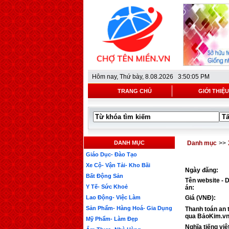
Hôm nay,
Thứ bày, 8.08.2026 3:50:05 PM
TRANG CHỦ
GIỚI THIỆU
DANH MỤC
Danh mục
>>
Giáo Dục- Đào Tạo
Xe Cộ- Vận Tải- Kho Bãi
Ngày đăng:
Bất Động Sản
Tên website - 
Y Tế- Sức Khoẻ
án:
Lao Động- Việc Làm
Giá (VNĐ):
Sản Phẩm- Hàng Hoá- Gia Dụng
Thanh toán an 
qua BảoKim.vn
Mỹ Phẩm- Làm Đẹp
Nghĩa tiếng việ