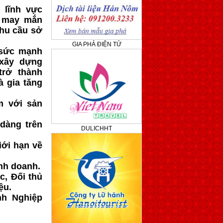
 lĩnh vực
i may mắn
hu cầu sở
GIA PHẢ ĐIỆN TỬ
 sức mạnh
xây dựng
trở thành
à gia tăng
m với sản
dàng trên
DULICHHT
iới hạn về
nh doanh.
c, Đối thủ
ệu.
nh Nghiệp