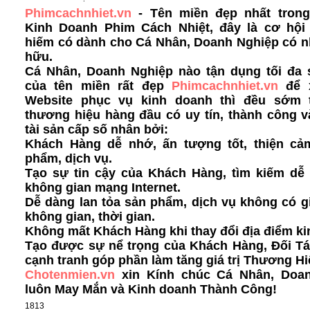
Phimcachnhiet.vn
- Tên miền đẹp nhất trong
Kinh Doanh Phim Cách Nhiệt, đây là cơ hộ
hiếm có dành cho Cá Nhân, Doanh Nghiệp có n
hữu.
Cá Nhân, Doanh Nghiệp nào tận dụng tối đa
của tên miền rất đẹp
Phimcachnhiet.vn
để 
Website phục vụ kinh doanh thì đều sớm 
thương hiệu hàng đầu có uy tín, thành công v
tài sản cấp số nhân bởi:
Khách Hàng dễ nhớ, ấn tượng tốt, thiện cả
phẩm, dịch vụ.
Tạo sự tin cậy của Khách Hàng, tìm kiếm dễ 
không gian mạng Internet.
Dễ dàng lan tỏa sản phẩm, dịch vụ không có g
không gian, thời gian.
Không mất Khách Hàng khi thay đổi địa điểm ki
Tạo được sự nể trọng của Khách Hàng, Đối Tá
cạnh tranh góp phần làm tăng giá trị Thương Hi
Chotenmien.vn
xin Kính chúc Cá Nhân, Doa
luôn May Mắn và Kinh doanh Thành Công!
1813