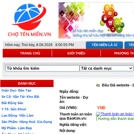
Hôm nay,
Thứ bày, 8.08.2026 8:00:55 PM
TÊN MIỀN LÀ GÌ
TÊ
TRANG CHỦ
GIỚI THIỆU
PHƯƠNG T
DANH MỤC
Đấu Giá website -
Giáo Dục- Đào Tạo
Ngày đăng:
Xe Cộ- Vận Tải- Kho Bãi
Tên website - Dự
án:
Bất Động Sản
Giá (VNĐ):
VNĐ
Y Tế- Sức Khoẻ
Thanh toán an toàn
Lao Động- Việc Làm
qua BảoKim.vn:
[ Hướng dẫn thanh toán
Sản Phẩm- Hàng Hoá- Gia Dụng
Nghĩa tiếng việt:
Mỹ Phẩm- Làm Đẹp
Nội dung: