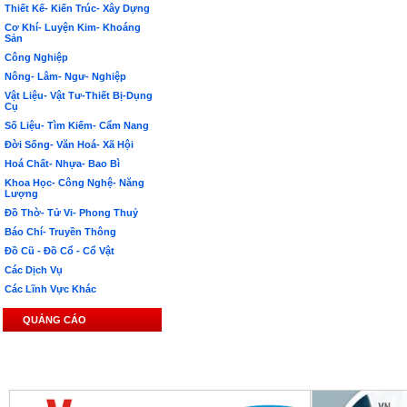
Thiết Kế- Kiến Trúc- Xây Dựng
Cơ Khí- Luyện Kim- Khoáng
Sản
Công Nghiệp
Nông- Lâm- Ngư- Nghiệp
Vật Liệu- Vật Tư-Thiết Bị-Dụng
Cụ
Số Liệu- Tìm Kiếm- Cẩm Nang
Đời Sống- Văn Hoá- Xã Hội
Hoá Chất- Nhựa- Bao Bì
Khoa Học- Công Nghệ- Năng
Lượng
Đồ Thờ- Tử Vi- Phong Thuỷ
Báo Chí- Truyền Thông
Đồ Cũ - Đồ Cổ - Cổ Vật
Các Dịch Vụ
Các Lĩnh Vực Khác
QUẢNG CÁO