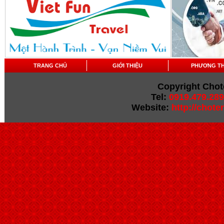
TRANG CHỦ
GIỚI THIỆU
PHƯƠNG T
Copyright Chot
Tel:
0919.479.289
Website:
http://chot