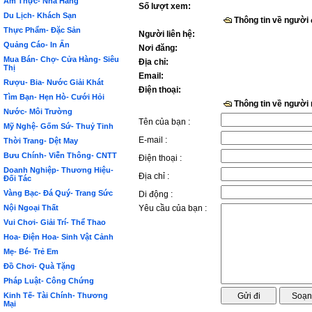
Ẩm Thực- Nhà Hàng
Số lượt xem:
Du Lịch- Khách Sạn
Thông tin về người
Thực Phẩm- Đặc Sản
Người liên hệ:
Quảng Cáo- In Ấn
Nơi đăng:
Mua Bán- Chợ- Cửa Hàng- Siêu
Địa chỉ:
Thị
Email:
Rượu- Bia- Nước Giải Khát
Điện thoại:
Tìm Bạn- Hẹn Hò- Cưới Hỏi
Thông tin về người
Nước- Môi Trường
Tên của bạn :
Mỹ Nghệ- Gốm Sứ- Thuỷ Tinh
E-mail :
Thời Trang- Dệt May
Bưu Chính- Viễn Thông- CNTT
Điện thoại :
Doanh Nghiệp- Thương Hiệu-
Địa chỉ :
Đối Tác
Vàng Bạc- Đá Quý- Trang Sức
Di động :
Nội Ngoại Thất
Yêu cầu của bạn :
Vui Chơi- Giải Trí- Thể Thao
Hoa- Điện Hoa- Sinh Vật Cảnh
Mẹ- Bé- Trẻ Em
Đồ Chơi- Quà Tặng
Pháp Luật- Công Chứng
Kinh Tế- Tài Chính- Thương
Mại